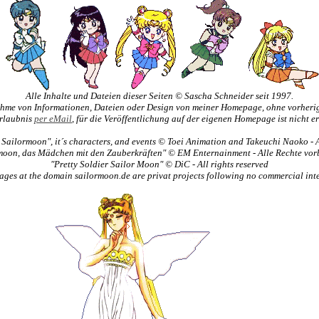
.
Alle Inhalte und Dateien dieser Seiten © Sascha Schneider seit 1997.
ahme von Informationen, Dateien oder Design von meiner Homepage, ohne vorheri
rlaubnis
per eMail
, für die Veröffentlichung auf der eigenen Homepage ist nicht e
Sailormoon", it´s characters, and events © Toei Animation and Takeuchi Naoko - A
moon, das Mädchen mit den Zauberkräften" © EM Enternainment - Alle Rechte vor
"Pretty Soldier Sailor Moon" © DiC - All rights reserved
pages at the domain sailormoon.de are privat projects following no commercial inte