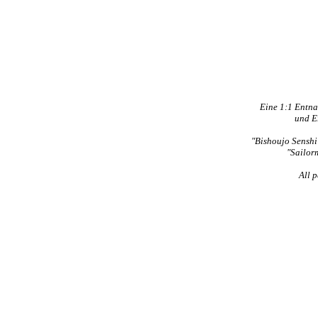
Eine 1:1 Entn
und E
"Bishoujo Senshi 
"Sailor
All 