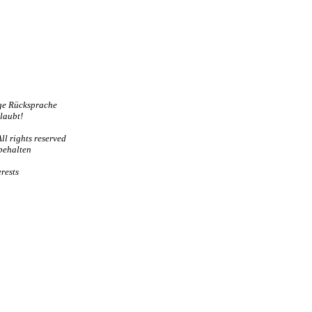
ge Rücksprache
rlaubt!
ll rights reserved
behalten
rests